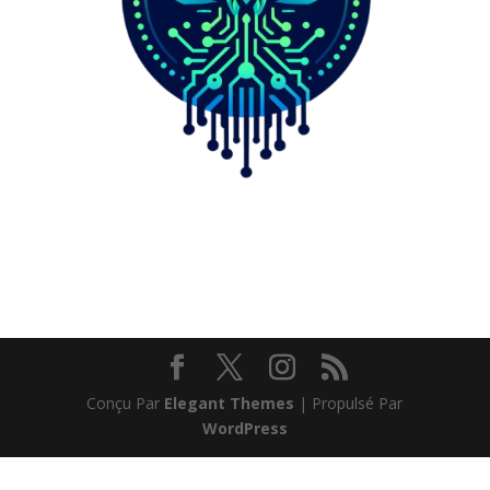
Conçu Par
Elegant Themes
| Propulsé Par
WordPress